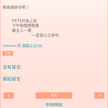
再來個俳句吧！
PETER兔上班
下午時間想睡覺
跟主人一樣
~~宣宣心之俳句
Unknown
於
凌晨12:24:00
分享
沒有留言:
張貼留言
‹
›
首頁
查看網路版