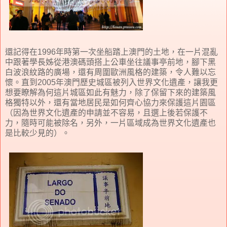
還記得在1996年時第一次坐船踏上澳門的土地，在一片混亂
中跟著學長姊從港澳碼頭搭上公車坐往議事亭前地，腳下黑
白波浪紋路的廣場，還有周圍歐洲風格的建築，令人難以忘
懷。直到2005年澳門歷史城區被列入世界文化遺產，讓我更
想要瞭解為何這片城區如此有魅力，除了保留下來的建築風
格獨特以外，還有當地居民是如何齊心協力來保護這片園區
（因為世界文化遺產的申請並不容易，且選上後若保護不
力，隨時可能被除名，另外，一片區域成為世界文化遺產也
是比較少見的）。