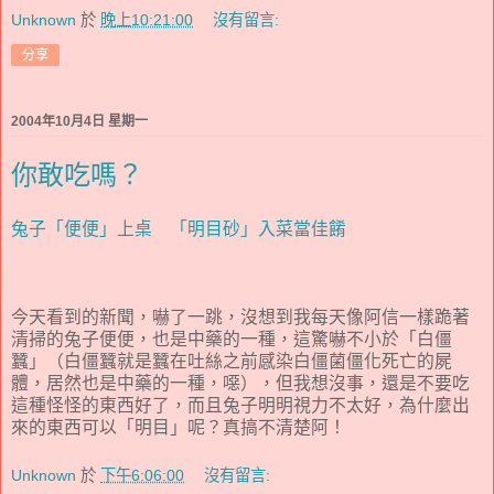
Unknown
於
晚上10:21:00
沒有留言:
分享
2004年10月4日 星期一
你敢吃嗎？
兔子「便便」上桌 「明目砂」入菜當佳餚
今天看到的新聞，嚇了一跳，沒想到我每天像阿信一樣跪著
清掃的兔子便便，也是中藥的一種，這驚嚇不小於「白僵
蠶」（白僵蠶就是蠶在吐絲之前感染白僵菌僵化死亡的屍
體，居然也是中藥的一種，噁），但我想沒事，還是不要吃
這種怪怪的東西好了，而且兔子明明視力不太好，為什麼出
來的東西可以「明目」呢？真搞不清楚阿！
Unknown
於
下午6:06:00
沒有留言: