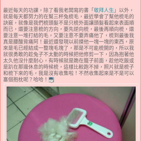
最近每天的功課，除了看我老闆寫的書「
敬拜人生
」以外，
就是每天都努力的在幫三杯兔梳毛，最近學會了幫他梳毛的
訣竅，就像是我們梳頭髮不是只梳外面讓頭髮看起來表面順
而已，還要注意梳的方向，要先逆向梳，最後再順向梳，還
要注意一堆打結的毛，又要注意不要弄痛他了，梳到最後我
真是腰酸背痛阿！最近還發現以前摸他一塊一塊的東西，原
來是毛已經結成一整塊毛塊了，那是不可能梳開的，所以我
就很勇敢的趁兔子不太動的時候把他修剪一下，因為抱著他
太久他沒什麼耐心，有時候就是跪在籠子前面，趁他吃飯或
是趴在那邊休息的時候梳，這樣比較跑不掉，照片就是梳子
和梳下來的毛，我是沒有收集啦！不然收集起來是不是可以
塞個抱枕呢？哈哈！