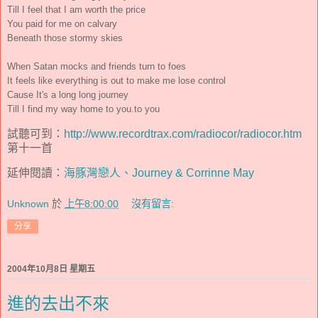
Till I feel that I am worth the price
You paid for me on calvary
Beneath those stormy skies
When Satan mocks and friends turn to foes
It feels like everything is out to make me lose control
Cause It's a long long journey
Till I find my way home to you.to you
試聽可到：
http://www.recordtrax.com/radiocor/radiocor.htm
第十一首
延伸閱讀：
海豚灣戀人、Journey & Corrinne May
Unknown
於
上午8:00:00
沒有留言:
分享
2004年10月8日 星期五
進的去出不來