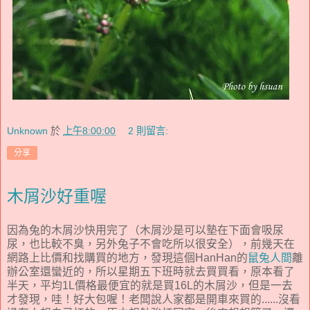
Unknown
於
上午8:00:00
2 則留言:
分享
木屑沙好重喔
因為兔的木屑沙快用完了（木屑沙是可以墊在下面會吸尿
尿，也比較不臭，另外兔子不會吃所以很安全），前幾天在
網路上比價和找購買的地方，發現這個HanHan的
鼠兔人間
離
辦公室還蠻近的，所以星期五下班時就去買買看，原本看了
半天，平均1L價格最便宜的就是買16L的木屑沙，但是一去
才發現，哇！好大包喔！老闆說人家都是開車來買的......沒看