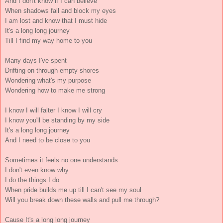
And I don't know if I can believe
When shadows fall and block my eyes
I am lost and know that I must hide
It's a long long journey
Till I find my way home to you
Many days I've spent
Drifting on through empty shores
Wondering what's my purpose
Wondering how to make me strong
I know I will falter I know I will cry
I know you'll be standing by my side
It's a long long journey
And I need to be close to you
Sometimes it feels no one understands
I don't even know why
I do the things I do
When pride builds me up till I can't see my soul
Will you break down these walls and pull me through?
Cause It's a long long journey