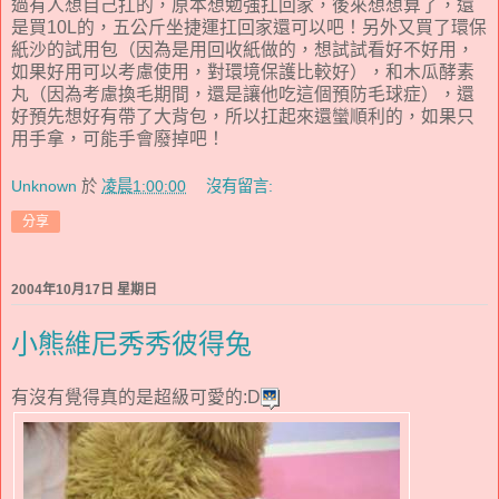
過有人想自己扛的，原本想勉強扛回家，後來想想算了，還
是買10L的，五公斤坐捷運扛回家還可以吧！另外又買了環保
紙沙的試用包（因為是用回收紙做的，想試試看好不好用，
如果好用可以考慮使用，對環境保護比較好），和木瓜酵素
丸（因為考慮換毛期間，還是讓他吃這個預防毛球症），還
好預先想好有帶了大背包，所以扛起來還蠻順利的，如果只
用手拿，可能手會廢掉吧！
Unknown
於
凌晨1:00:00
沒有留言:
分享
2004年10月17日 星期日
小熊維尼秀秀彼得兔
有沒有覺得真的是超級可愛的:D