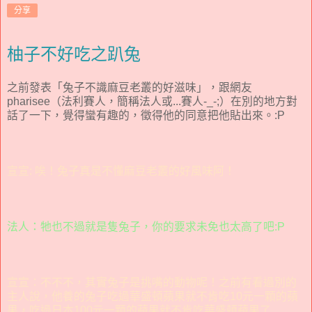
分享
柚子不好吃之趴兔
之前發表「兔子不識麻豆老叢的好滋味」，跟網友
pharisee（法利賽人，簡稱法人或...賽人-_-;）在別的地方對
話了一下，覺得蠻有趣的，徵得他的同意把他貼出來。:P
宣宣: 唉！兔子真是不懂麻豆老叢的好風味阿！
法人：牠也不過就是隻兔子，你的要求未免也太高了吧:P
宣宣：不不不，其實兔子是挑嘴的動物呢！之前有看過別的
主人說，他養的兔子吃過華盛頓蘋果就不肯吃10元一顆的蘋
果，吃過日本100元一顆的蘋果就不肯吃華盛頓蘋果了........