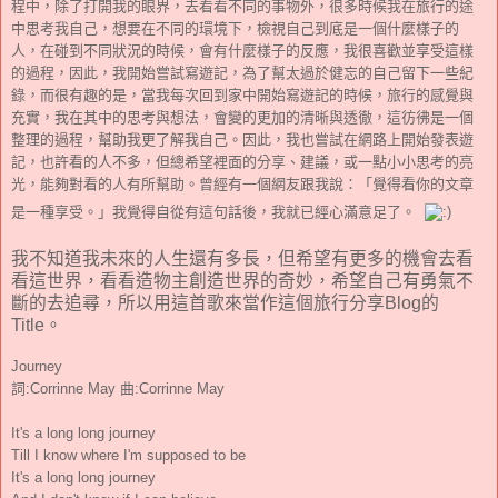
程中，除了打開我的眼界，去看看不同的事物外，很多時候我在旅行的途
中思考我自己，想要在不同的環境下，檢視自己到底是一個什麼樣子的
人，在碰到不同狀況的時候，會有什麼樣子的反應，我很喜歡並享受這樣
的過程，因此，我開始嘗試寫遊記，為了幫太過於健忘的自己留下一些紀
錄，而很有趣的是，當我每次回到家中開始寫遊記的時候，旅行的感覺與
充實，我在其中的思考與想法，會變的更加的清晰與透徹，這彷彿是一個
整理的過程，幫助我更了解我自己。因此，我也嘗試在網路上開始發表遊
記，也許看的人不多，但總希望裡面的分享、建議，或一點小小思考的亮
光，能夠對看的人有所幫助。曾經有一個網友跟我說：「覺得看你的文章
是一種享受。」我覺得自從有這句話後，我就已經心滿意足了。
我不知道我未來的人生還有多長，但希望有更多的機會去看
看這世界，看看造物主創造世界的奇妙，希望自己有勇氣不
斷的去追尋，所以用這首歌來當作這個旅行分享Blog的
Title。
Journey
詞:Corrinne May 曲:Corrinne May
It's a long long journey
Till I know where I'm supposed to be
It's a long long journey