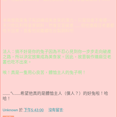
本來想我家兔子有訓練成美食家的潛力，只是怕會不會哪一
天只吃比利時皇家飼料，然後宣宣破產 ......但他連麻豆老叢都
吃不出來，我看他就繼續吃台製飼料吧
法人：搞不好是你的兔子因為不忍心見到你一步步走向破產
之路，所以決定放棄成為美食家。因此，故意裝作連麻豆老
叢也吃不出來。
唉！真是一隻用心良苦，體恤主人的兔子啊！
.......ㄟ......希望他真的是體恤主人（僕人？）的好兔啦！哈
哈！
Unknown
於
下午5:43:00
沒有留言: