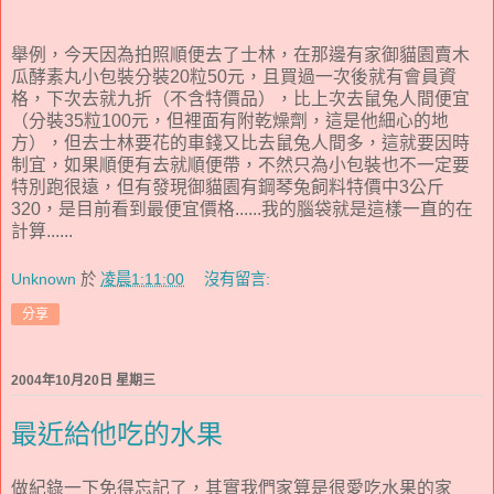
舉例，今天因為拍照順便去了士林，在那邊有家御貓園賣木
瓜酵素丸小包裝分裝20粒50元，且買過一次後就有會員資
格，下次去就九折（不含特價品），比上次去鼠兔人間便宜
（分裝35粒100元，但裡面有附乾燥劑，這是他細心的地
方），但去士林要花的車錢又比去鼠兔人間多，這就要因時
制宜，如果順便有去就順便帶，不然只為小包裝也不一定要
特別跑很遠，但有發現御貓園有鋼琴兔飼料特價中3公斤
320，是目前看到最便宜價格......我的腦袋就是這樣一直的在
計算......
Unknown
於
凌晨1:11:00
沒有留言:
分享
2004年10月20日 星期三
最近給他吃的水果
做紀錄一下免得忘記了，其實我們家算是很愛吃水果的家