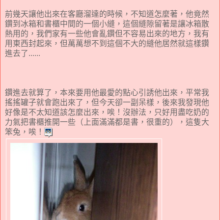
前幾天讓他出來在客廳溜達的時候，不知道怎麼著，他竟然
鑽到冰箱和書櫃中間的一個小縫，這個縫隙留著是讓冰箱散
熱用的，我們家有一些他會亂鑽但不容易出來的地方，我有
用東西封起來，但萬萬想不到這個不大的縫他居然就這樣鑽
進去了......
鑽進去就算了，本來要用他最愛的點心引誘他出來，平常我
搖搖罐子就會跑出來了，但今天卻一副呆樣，後來我發現他
好像是不太知道該怎麼出來，唉！沒辦法，只好用盡吃奶的
力氣把書櫃推開一些（上面滿滿都是書，很重的），這隻大
笨兔，唉！