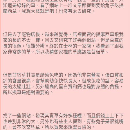
知道是綠綠的草，看了網站上一堆文章都提到要給兔子吃提
摩西草，我想大概就是吧！也沒有太去研究。
但是去了寵物店後，越來越覺得，店裡面賣的提摩西草跟我
家的長的不太一樣，回去又研究了好幾個網站，但是草真的
長的很像，很難分辨。終於在士林的一家店，我看到了跟我
家非常像的草，所以我猜想家裡的草應該是苜宿草。
但是苜宿草其實是給幼兔吃的，因為他非常營養，蛋白質和
鈣的含量很高，會幫助幼兔快快長大，但成兔吃的話，容易
長的太過壯壯，另外過高的蛋白質和鈣也是對身體的負擔，
所以換草是絕對需要的。
找了一些網站，發現其實草有好多種喔！而且價錢上上下下
也差別非常的大，另外也有些主人提到，有些兔子是很挑嘴
的，會不吃某些草，所以買起來還蠻冒險的。