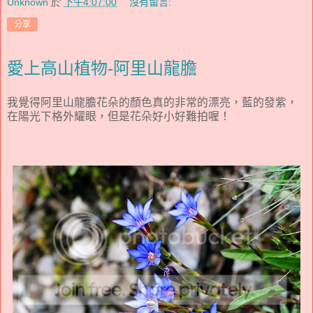
Unknown
於
下午4:07:00
沒有留言:
分享
愛上高山植物-阿里山龍膽
我覺得阿里山龍膽花朵的顏色真的非常的漂亮，藍的發紫，
在陽光下格外耀眼，但是花朵好小好難拍喔！