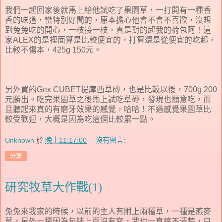
我們一起回家後就馬上給他試吃了果園草，一打開有一種香
香的味道，蠻特別好聞的，原本擔心他會不會不喜歡，沒想
到兔兔吃的開心，一枝接一枝，真是對的起我的荷包阿！這
家ALEX的是裡面算是比較便宜的，打算還是從便宜的吃起，
比較不傷本，425g 150元。
另外買的Gex CUBET提摩西草磚，也是比較以後，700g 200
元勝出。吃完果園草之後馬上試吃草磚，發現也願意吃，而
且聽起來真的有磨牙效果的感覺，哈哈！不過感覺果園草比
較受歡迎，大概是因為吃這個比較累一點。
Unknown
於
晚上11:17:00
沒有留言:
分享
研究牧草大作戰(1)
兔兔來我家的時候，以前的主人有附上兩種草，一種是燕麥
草，另外一種因為包裝上面沒有寫，我也一直搞不清楚，只