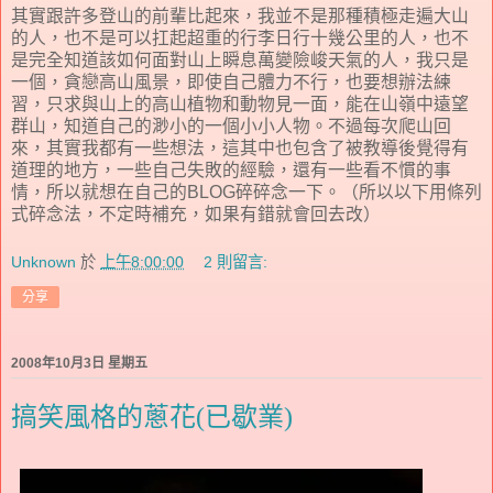
其實跟許多登山的前輩比起來，我並不是那種積極走遍大山
的人，也不是可以扛起超重的行李日行十幾公里的人，也不
是完全知道該如何面對山上瞬息萬變險峻天氣的人，我只是
一個，貪戀高山風景，即使自己體力不行，也要想辦法練
習，只求與山上的高山植物和動物見一面，能在山嶺中遠望
群山，知道自己的渺小的一個小小人物。不過每次爬山回
來，其實我都有一些想法，這其中也包含了被教導後覺得有
道理的地方，一些自己失敗的經驗，還有一些看不慣的事
情，所以就想在自己的BLOG碎碎念一下。（所以以下用條列
式碎念法，不定時補充，如果有錯就會回去改）
Unknown
於
上午8:00:00
2 則留言:
分享
2008年10月3日 星期五
搞笑風格的蔥花(已歇業)