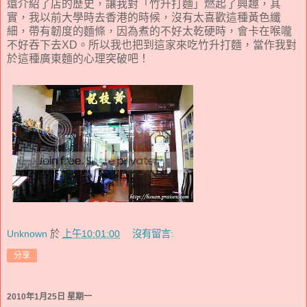
還介紹了店的歷史，讓我對「竹升打麵」燃起了興趣，其
實，我以前大學時去香港的時候，沒有太喜歡這種黃色纖
細，帶有韌度的麵條，因為煮的不好太乾硬時，會卡在喉嚨
不好吞下去XD。所以我也把到這家來吃竹升打麵，當作我對
於這種廣東麵的心理突破吧！
Unknown
於
上午10:01:00
沒有留言:
分享
2010年1月25日 星期一