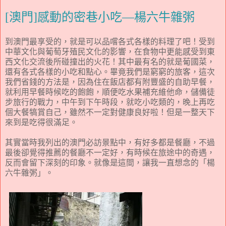
[澳門]感動的密巷小吃—楊六牛雜粥
到澳門最享受的，就是可以品嚐各式各樣的料理了吧！受到
中華文化與葡萄牙殖民文化的影響，在食物中更能感受到東
西文化交流後所碰撞出的火花！其中最有名的就是葡國菜，
還有各式各樣的小吃和點心。畢竟我們是窮窮的旅客，這次
我們省錢的方法是，因為住在飯店都有附豐盛的自助早餐，
就利用早餐時候吃的飽飽，順便吃水果補充維他命，儲備徒
步旅行的戰力，中午到下午時段，就吃小吃類的，晚上再吃
個大餐犒賞自己，雖然不一定對健康良好啦！但是一整天下
來到是吃得很滿足。
其實當時我列出的澳門必訪景點中，有好多都是餐廳，不過
最後卻覺得推薦的餐廳不一定好，有時候在旅途中的奇遇，
反而會留下深刻的印象。就像是這間，讓我一直想念的「楊
六牛雜粥」。