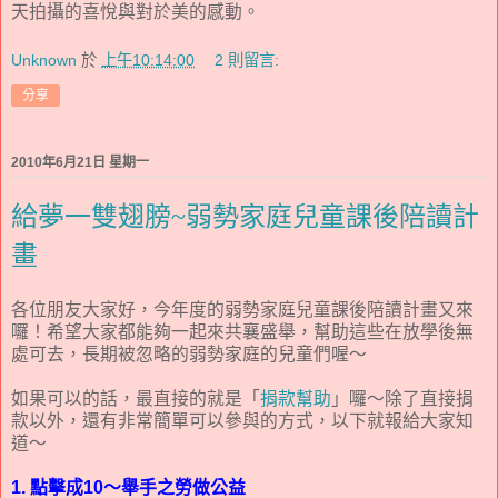
天拍攝的喜悅與對於美的感動。
Unknown
於
上午10:14:00
2 則留言:
分享
2010年6月21日 星期一
給夢一雙翅膀~弱勢家庭兒童課後陪讀計
畫
各位朋友大家好，今年度的弱勢家庭兒童課後陪讀計畫又來
囉！希望大家都能夠一起來共襄盛舉，幫助這些在放學後無
處可去，長期被忽略的弱勢家庭的兒童們喔～
如果可以的話，最直接的就是「
捐款幫助
」囉～除了直接捐
款以外，還有非常簡單可以參與的方式，以下就報給大家知
道～
1. 點擊成10～舉手之勞做公益