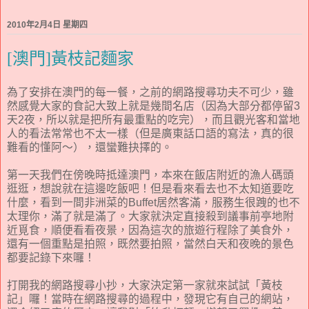
2010年2月4日 星期四
[澳門]黃枝記麵家
為了安排在澳門的每一餐，之前的網路搜尋功夫不可少，雖
然感覺大家的食記大致上就是幾間名店（因為大部分都停留3
天2夜，所以就是把所有最重點的吃完），而且觀光客和當地
人的看法常常也不太一樣（但是廣東話口語的寫法，真的很
難看的懂阿～），還蠻難抉擇的。
第一天我們在傍晚時抵達澳門，本來在飯店附近的漁人碼頭
逛逛，想說就在這邊吃飯吧！但是看來看去也不太知道要吃
什麼，看到一間非洲菜的Buffet居然客滿，服務生很跩的也不
太理你，滿了就是滿了。大家就決定直接殺到議事前亭地附
近覓食，順便看看夜景，因為這次的旅遊行程除了美食外，
還有一個重點是拍照，既然要拍照，當然白天和夜晚的景色
都要記錄下來囉！
打開我的網路搜尋小抄，大家決定第一家就來試試「黃枝
記」囉！當時在網路搜尋的過程中，發現它有自己的網站，