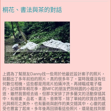
桐花、書法與茶的對話
上週為了幫朋友Danny找一些用於他最近設計案子的照片，
就翻出了多年前拍的照片，真的很多年了，當時我還沒有任
何數位相機，這些都是用底片拍攝沖洗，再掃瞄成電子檔
的。記得那年桐花季，跟MFC的朋友們到桃園的小粗坑步
道，雖然我曾經去過，但那次安排了許多藝文的活動穿插其
中，有繪畫、品茗、書法、音樂等，除了單純的欣賞自然風
光與桐花之美外，也有藝術與創作的美交錯其中，心靈的感
受也豐富了起來。多年後再回頭看這些照片，還是能找到那