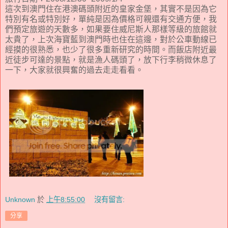
這次到澳門住在港澳碼頭附近的皇家金堡，其實不是因為它
特別有名或特別好，單純是因為價格可親還有交通方便，我
們預定旅遊的天數多，如果要住威尼斯人那樣等級的旅館就
太貴了，上次海寶藍到澳門時也住在這邊，對於公車動線已
經摸的很熟悉，也少了很多重新研究的時間。而飯店附近最
近徒步可達的景點，就是漁人碼頭了，放下行李稍微休息了
一下，大家就很興奮的過去走走看看。
Unknown
於
上午8:55:00
沒有留言:
分享