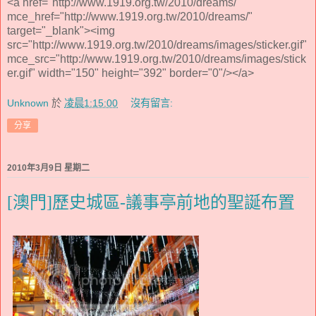
<a href="http://www.1919.org.tw/2010/dreams/"
mce_href="http://www.1919.org.tw/2010/dreams/"
target="_blank"><img
src="http://www.1919.org.tw/2010/dreams/images/sticker.gif"
mce_src="http://www.1919.org.tw/2010/dreams/images/stick
er.gif" width="150" height="392" border="0"/></a>
Unknown
於
凌晨1:15:00
沒有留言:
分享
2010年3月9日 星期二
[澳門]歷史城區-議事亭前地的聖誕布置