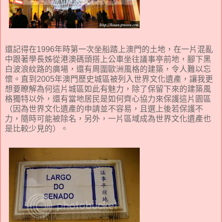
還記得在1996年時第一次坐船踏上澳門的土地，在一片混亂
中跟著學長姊從港澳碼頭搭上公車坐往議事亭前地，腳下黑
白波浪紋路的廣場，還有周圍歐洲風格的建築，令人難以忘
懷。直到2005年澳門歷史城區被列入世界文化遺產，讓我更
想要瞭解為何這片城區如此有魅力，除了保留下來的建築風
格獨特以外，還有當地居民是如何齊心協力來保護這片園區
（因為世界文化遺產的申請並不容易，且選上後若保護不
力，隨時可能被除名，另外，一片區域成為世界文化遺產也
是比較少見的）。