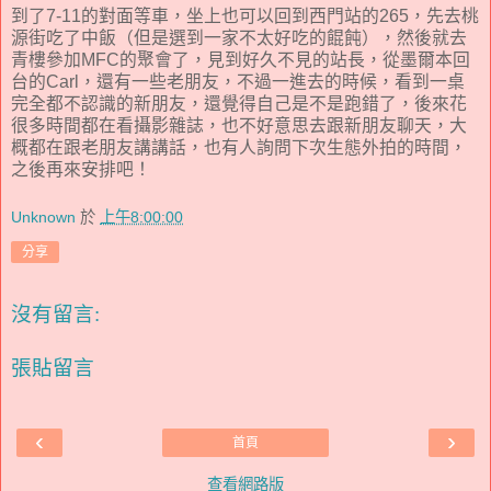
到了7-11的對面等車，坐上也可以回到西門站的265，先去桃
源街吃了中飯（但是選到一家不太好吃的餛飩），然後就去
青樓參加MFC的聚會了，見到好久不見的站長，從墨爾本回
台的Carl，還有一些老朋友，不過一進去的時候，看到一桌
完全都不認識的新朋友，還覺得自己是不是跑錯了，後來花
很多時間都在看攝影雜誌，也不好意思去跟新朋友聊天，大
概都在跟老朋友講講話，也有人詢問下次生態外拍的時間，
之後再來安排吧！
Unknown
於
上午8:00:00
分享
沒有留言:
張貼留言
‹
›
首頁
查看網路版