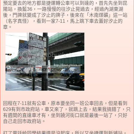
預定要去的地方都是捷運轉公車可以到達的，首先先坐到昆
陽站，換藍36，一路慢慢的往汐止晃過去，經過內湖東湖
後，門牌就變成了汐止的牌子，後來在「木南煤礦」這一站
（名字真怪），看到一家7-11，馬上跳下車去蓋好汐止的
章。
回程在7-11就有公車，原本要坐同一班公車回去，但是看到
629有到市政府站，車又來了，就跳上去，結果我搞錯了，只
有週間的直達車才有，坐到饒河街口就是最後一站了，只好
自己走回市政府站。
打了電話給同學結果還是沒起床，所以又坐捷運到新埔站，