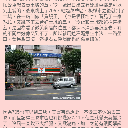
換公車想去蓋土城的章，從一號出口出去有幾班車都是可以
到土城的，後來跳上了705，經過萬華區、板橋市之後就到了
土城，在一站叫做「貨饒里」（也是個怪名字）看見了一家
7-11，又跳下車去蓋好土城的章。（汐止和土城都選擇這樣
蓋，是因為看了微笑商店的位置，都搞不清楚要怎麼去，有
的不開車好像又到不了，所以就用這種隨意坐車法，一路坐
車，發呆想事情，然後看看呼嘯而過的街景印象）
因為705也可以到三峽，其實有點想要一不做二不休的去三
峽，而且記得三峽市區也有好幾家7-11。但是感覺天氣變冷
了，冷風一直吹不太舒服，又喉嚨痛，加上之前有跟同學說