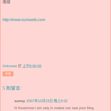
連線
http://www.oursweb.com
Unknown
於
上午8:00:00
分享
5 則留言:
sunny
2007年10月23日 晚上9:02
hi hsuannow i am saty in osakai can saw your blog