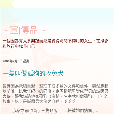
~ 宣∣傳品 ~
一個因為有太多興趣而總是覺得時間不夠用的女生，在攝影
和旅行中找尋自己
2006年7月5日 星期三
一隻叫做孤狗的牧兔犬
最近因為電腦重灌，整理了很多舊的文件和信件，突然想起
以前唯一比我年紀小的同事，企圖從肥男變成型男的誠懇男
大俠，跟我講過他家孤狗（沒錯，名字就叫做孤狗！！）的
故事。以下是誠懇男大俠之自述，哈哈哈！
我家之前也養了三隻野兔..........快被她們搞瘋了..