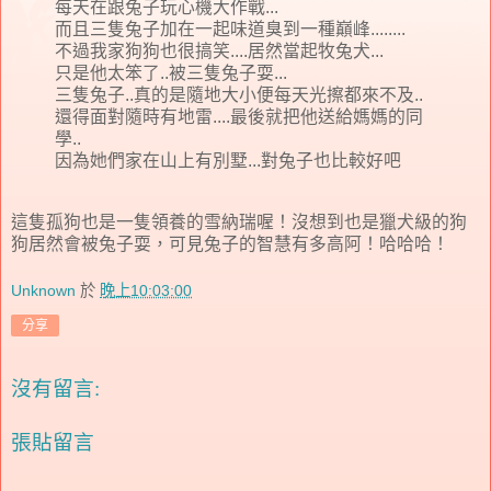
每天在跟兔子玩心機大作戰...
而且三隻兔子加在一起味道臭到一種巔峰........
不過我家狗狗也很搞笑....居然當起牧兔犬...
只是他太笨了..被三隻兔子耍...
三隻兔子..真的是隨地大小便每天光擦都來不及..
還得面對隨時有地雷....最後就把他送給媽媽的同
學..
因為她們家在山上有別墅...對兔子也比較好吧
這隻孤狗也是一隻領養的雪納瑞喔！沒想到也是獵犬級的狗
狗居然會被兔子耍，可見兔子的智慧有多高阿！哈哈哈！
Unknown
於
晚上10:03:00
分享
沒有留言:
張貼留言