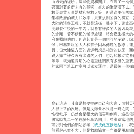
而過去的經驗，這些物資和關注，在過了一兩個
要面對著前所未有的孤獨，努力的繼續活下去。
救災專業人員器材和搜救犬等，但是這兩個國家
集權政府的威力和效率，只要規劃的真的得宜，
大陸的諸多工程，不就是這樣一聲令下，萬丈高
災難發生後的一年內，就會有許多的人會因為親
的念頭，若不積極的輔導處理，將會產生極大的
府會照顧他們，但這其實是一個錯誤的示範，因
候，巴基斯坦的大人和孩子因為傳統的教導，連
員，但大陸這方面的資源我想是相對的缺乏（而
親人痛苦許久沒有出路的人們，想起如救助協會
等等，就知道長期的心靈重建關懷有多麼的重要
的家園再造工作室可以獨立運作，是最後一個撤
寫到這邊，其實是想要提醒自己和大家，面對災
人很正常的反應。但是災難並不只是一時之間，
恢復秩序，仍然會是很大的傷害和創痛。這些需
將當時九二一的經驗分享給四川，並訓練當地的
可以到他們的網站參考（
或按此直接連結
），我
額看起來並不大，但是救助協會一向都是用精簡