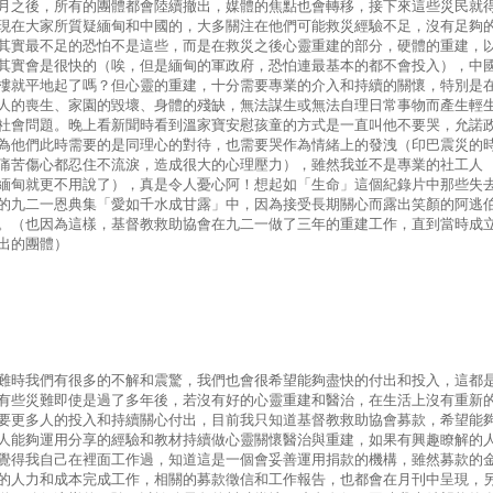
月之後，所有的團體都會陸續撤出，媒體的焦點也會轉移，接下來這些災民就
現在大家所質疑緬甸和中國的，大多關注在他們可能救災經驗不足，沒有足夠
其實最不足的恐怕不是這些，而是在救災之後心靈重建的部分，硬體的重建，
其實會是很快的（唉，但是緬甸的軍政府，恐怕連最基本的都不會投入），中
樓就平地起了嗎？但心靈的重建，十分需要專業的介入和持續的關懷，特別是
人的喪生、家園的毀壞、身體的殘缺，無法謀生或無法自理日常事物而產生輕
社會問題。晚上看新聞時看到溫家寶安慰孩童的方式是一直叫他不要哭，允諾
為他們此時需要的是同理心的對待，也需要哭作為情緒上的發洩（印巴震災的
痛苦傷心都忍住不流淚，造成很大的心理壓力），雖然我並不是專業的社工人
緬甸就更不用說了），真是令人憂心阿！想起如「生命」這個紀錄片中那些失
的九二一恩典集「愛如千水成甘露」中，因為接受長期關心而露出笑顏的阿逃
。（也因為這樣，基督教救助協會在九二一做了三年的重建工作，直到當時成
出的團體）
難時我們有很多的不解和震驚，我們也會很希望能夠盡快的付出和投入，這都
有些災難即使是過了多年後，若沒有好的心靈重建和醫治，在生活上沒有重新
要更多人的投入和持續關心付出，目前我只知道基督教救助協會募款，希望能
人能夠運用分享的經驗和教材持續做心靈關懷醫治與重建，如果有興趣瞭解的
覺得我自己在裡面工作過，知道這是一個會妥善運用捐款的機構，雖然募款的
的人力和成本完成工作，相關的募款徵信和工作報告，也都會在月刊中呈現，