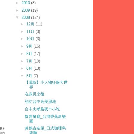
►
2010
(8)
►
2009
(19)
▼
2008
(124)
►
12月
(11)
►
11月
(3)
►
10月
(3)
►
9月
(16)
►
8月
(17)
►
7月
(10)
►
6月
(13)
▼
5月
(7)
【電影】小人物征服大世
界
在救災之後
初訪台中高美濕地
台中忠孝路夜市小吃
懷舊餐廳_台灣香蕉新樂
園
巢鴨古奈屋_日式咖哩烏
和很
龍麵
情消