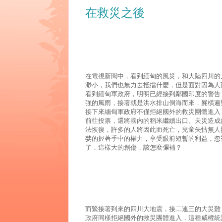
在救災之後
在電視新聞中，看到緬甸的風災，和大陸四川的
渺小，我們也無力去抵擋什麼，但是面對因為人
看到緬甸軍政府，明明已經接到鄰國印度的警告
強的風雨，接著就是洪水排山倒海而來，屍橫遍
接下來緬甸軍政府不僅拒絕國外的救災團體進入
前往投票，還將國內的稻米繼續出口。天災造成
法恢復，許多的人將因此而死亡，兒童失怙無人
婪的握著手中的權力，享受眼前短暫的利益，忽
了，這樣大的創傷，該怎麼彌補？
而緊接著到來的四川大地震，接二連三的大災難
政府同樣拒絕國外的救災團體進入，這種威權統