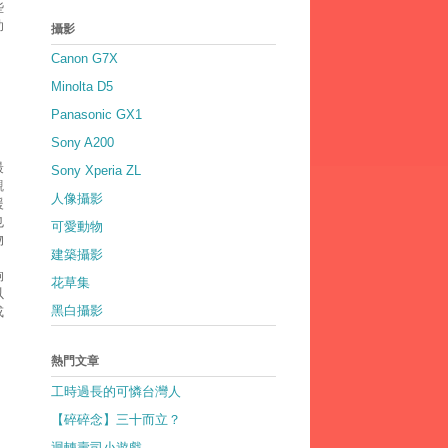
些
助
攝影
Canon G7X
Minolta D5
Panasonic GX1
Sony A200
最
Sony Xperia ZL
觀
人像攝影
援
也
可愛動物
物
建築攝影
夠
花草集
以
黑白攝影
或
。
熱門文章
工時過長的可憐台灣人
【碎碎念】三十而立？
迴轉壽司小遊戲