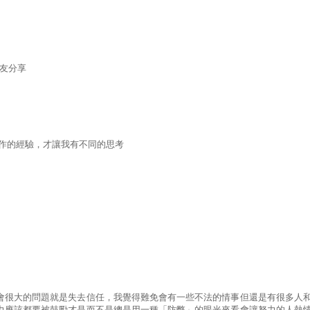
朋友分享
工作的經驗，才讓我有不同的思考
社會很大的問題就是失去信任，我覺得難免會有一些不法的情事但還是有很多人
力應該都要被鼓勵才是而不是總是用一種「防弊」的眼光來看會讓努力的人熱