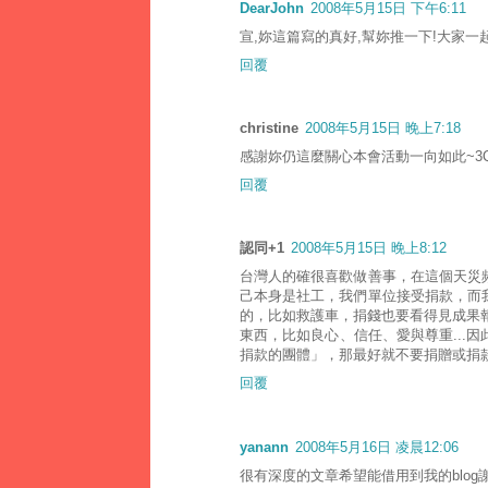
DearJohn
2008年5月15日 下午6:11
宣,妳這篇寫的真好,幫妳推一下!大家一起來
回覆
christine
2008年5月15日 晚上7:18
感謝妳仍這麼關心本會活動一向如此~3QQ
回覆
認同+1
2008年5月15日 晚上8:12
台灣人的確很喜歡做善事，在這個天災
己本身是社工，我們單位接受捐款，而
的，比如救護車，捐錢也要看得見成果報
東西，比如良心、信任、愛與尊重...
捐款的團體」，那最好就不要捐贈或捐
回覆
yanann
2008年5月16日 凌晨12:06
很有深度的文章希望能借用到我的blog