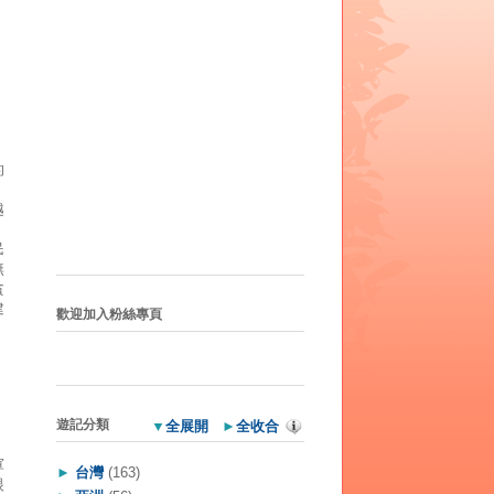
的
。
越
。
民
無
貪
建
歡迎加入粉絲專頁
遊記分類
▼
全展開
►
全收合
軍
►
台灣
(163)
眼