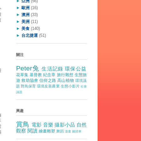
►
亞洲
(56)
►
歐洲
(16)
外
醒
►
澳洲
(33)
遣
►
美洲
(11)
►
美食
(140)
►
台北捷運
(51)
關注
Peter兔
生活記錄
環保公益
靈
花草集
基督教
紀念章
旅行雜想
生態旅
遊
救助協會
信仰之路
高山植物
環境議
題
野鳥保育
環境友善農業
生態小影片
社會
議題
興趣
緬
不
賞鳥
電影
音樂
攝影小品
自然
需
觀察
閱讀
繪畫雕塑
舞蹈
捐
漫畫
腳踏車
，