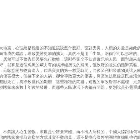
大地震，心理總是難過的不知道該說些什麼好。面對天災，人類的力量是如此
而造成的錯誤，導致災難更加的擴大，真的不是用「生氣」兩個字可以形容的
，居然可以不警告居民要先行撤離，讓那些完全不知道資訊的人民，面對越來
野，就算是這個颱風的威力有如橫掃紐奧良的颶風，但政府的疏失仍難辭其咎
，只願意開放物資進入，錯過寶貴的第一救災時間，而後又利用發放物資讓人
的傷害很大，但接下來的人禍，卻會導致更大的傷害，災區無法重建居民生活
照顧死亡，將導致世代的斷層，這些種種的問題，短視的軍政府都不處理，只
視國家未來數十年後的發展，而那些人民連活下去都有問題，更別說是心靈重
，不禁讓人心生警惕，末世是否將要來臨。而不出人所料的，中國大陸跟緬甸
治的國家會採取這樣的方式其實不難想見，還不是擔心國外的團體會搗亂他們