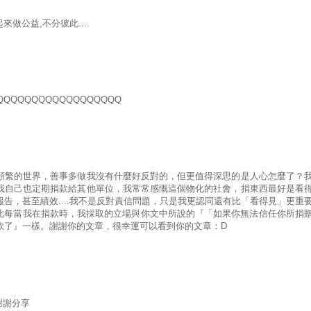
做公益,不分彼此....
QQQQQQQQQQQQQQQQ
頻繁的世界，善事多做我沒有什麼好反對的，但更值得深思的是人心怎麼了？
我自己也定期捐款給其他單位，我常常感慨這個物化的社會，捐東西最好是看
告，甚至績效....我不是反對責信問題，只是我更認同還有比「看得見」更重
因此每當我在捐款時，我採取的立場與你文中所說的『「如果你無法信任你所捐
款了』一樣。謝謝你的文章，很幸運可以看到你的文章：D
謝謝分享