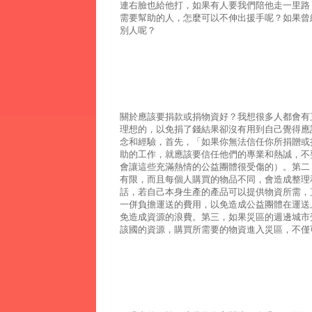
連右臉也給他打，如果有人要我們陪他走一里路
需要幫助的人，怎麼可以不伸出援手呢？如果曾
別人呢？
關於應該要捐款或捐物資好？我想很多人都會有
理想的，以免捐了錢結果卻沒有用到自己覺得應
念和經驗，首先，「如果你無法信任你所捐贈或
助的工作，就應該要信任他們的專業和熱誠，不
會讓這些充滿熱情的公益團體很受傷的）。第二
有限，而且每個人購買的物品不同，會造成整理
話，若自己本身生產的產品可以提供物資所需，
一併負擔運送的費用，以免造成公益團體在運送
免造成資源的浪費。第三，如果災區的週邊城市
該國的資源，購買所需要的物資進入災區，不僅