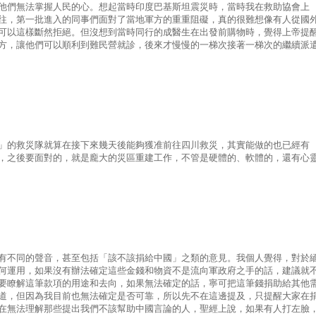
他們無法掌握人民的心。想起當時印度巴基斯坦震災時，當時我在救助協會上
往，第一批進入的同事們面對了當地軍方的重重阻礙，真的很難想像有人從國
可以這樣斷然拒絕。但沒想到當時同行的成醫生在出發前購物時，覺得上帝提
方，讓他們可以順利到難民營就診，後來才慢慢的一梯次接著一梯次的繼續派
」的救災隊就算在接下來幾天後能夠獲准前往四川救災，其實能做的也已經有
，之後要面對的，就是龐大的災區重建工作，不管是硬體的、軟體的，還有心
有不同的聲音，甚至包括「該不該捐給中國」之類的意見。我個人覺得，對於
何運用，如果沒有辦法確定這些金錢和物資不是流向軍政府之手的話，建議就
要瞭解這筆款項的用途和去向，如果無法確定的話，寧可把這筆錢捐助給其他
道，但因為我目前也無法確定是否可靠，所以先不在這邊提及，只提醒大家在
在無法理解那些提出我們不該幫助中國言論的人，聖經上說，如果有人打左臉