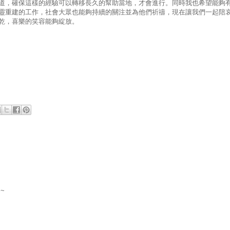
道，確保這樣的經驗可以轉移長久的幫助當地，才會進行。同時我也希望能夠
靈重建的工作，社會大眾也能夠持續的關注並為他們祈禱，現在讓我們一起陪
乾，喜樂的笑容能夠綻放。
~