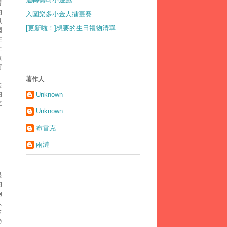
得
的
入圍樂多小金人擂臺賽
以
[更新啦！]想要的生日禮物清單
國
在
生
政
時
著作人
去
伯
Unknown
立
Unknown
布雷克
雨漣
是
的
夠
人
金
另