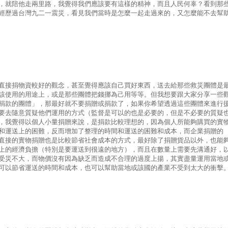
，就陪他走兩里路，我覺得我們應該要有這樣的精神，而且人民何辜？看到那
經歷過台灣九二一震災，看見我們當時是怎麼一起走過來的，又怎麼能不去幫
直接捐物資較好的觀念，甚至覺得應該自己買好東西，送去給那些救災團體是
該使用的用途上，或是那些團體把錢挪為己用等等。但我想要跟大家分享一些
捐款的團體」，那最好就不要捐贈或捐款了，如果你希望透過這些團體來進行
要去隨意質疑他們運用的方式（監督是可以的也是必要的，但是不必要的質疑
，我覺得以個人小量捐贈來說，是捐款比較理想的，因為個人所能夠購買的實
和運送上的困難，反而增加了整理的時間和運送的困難和成本，而企業捐贈的
直接的實物捐贈也是比較節省社會成本的方式，最好除了捐贈貨品以外，也能
上的經濟負擔（特別是要運送到很遠的地方），而且在數量上需要先溝通好，
受災不大，而物價沒有因為缺乏而造成不合理的過度上揚，其實盡量運用當地
可以節省運送的時間和成本，也可以幫助當地或該國的產業不受到太大的衝擊