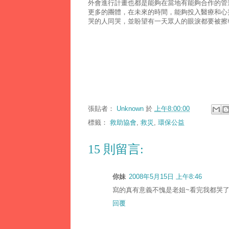
外會進行計畫也都是能夠在當地有能夠合作的管
更多的團體，在未來的時間，能夠投入醫療和心
哭的人同哭，並盼望有一天眾人的眼淚都要被擦
張貼者：
Unknown
於
上午8:00:00
標籤：
救助協會
,
救災
,
環保公益
15 則留言:
你妹
2008年5月15日 上午8:46
寫的真有意義不愧是老姐~看完我都哭了
回覆