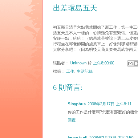
出差環島五天
初五那天清早六點我就開始了新工作，第一件工
活五天是不太一樣的，心情難免有些緊張。但還
安靜一點，哈哈！（結果就是被說下週上班皮要
行程坐在邱老師開的旋風車上，好像到哪裡都變
大家分享吧！（因為明後天我又要去馬武督兩天
張貼者：
Unknown
於
上午8:00:00
標籤：
工作
,
生活記錄
6 則留言:
Sisyphus
2008年2月17日 上午8:11
你的工作是什麼啊?怎麼有那麼好的機會
回覆
know-it-all
2008年2月18日 下午2:59