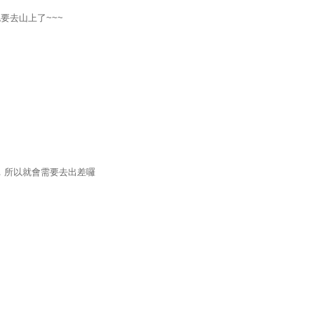
也要去山上了~~~
，所以就會需要去出差囉