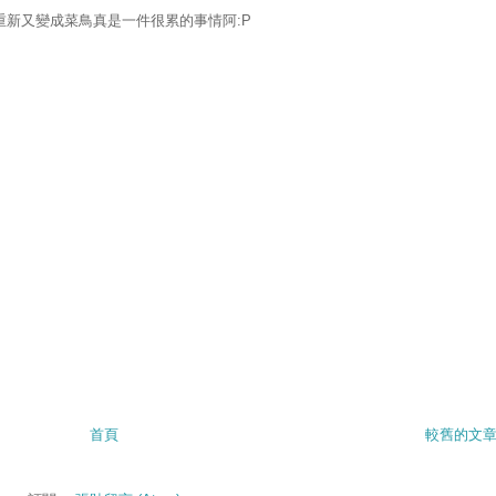
新又變成菜鳥真是一件很累的事情阿:P
首頁
較舊的文