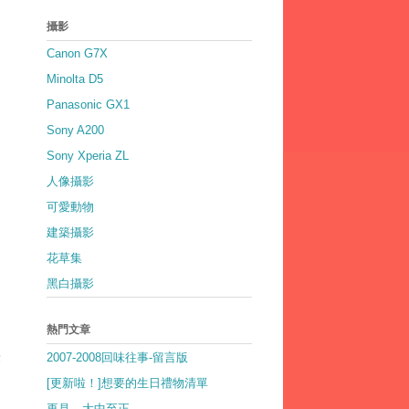
攝影
Canon G7X
Minolta D5
Panasonic GX1
Sony A200
Sony Xperia ZL
人像攝影
可愛動物
建築攝影
花草集
黑白攝影
熱門文章
2007-2008回味往事-留言版
章
[更新啦！]想要的生日禮物清單
再見，大中至正