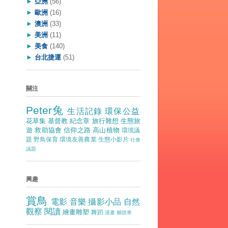
►
亞洲
(56)
►
歐洲
(16)
►
澳洲
(33)
►
美洲
(11)
►
美食
(140)
►
台北捷運
(51)
關注
Peter兔
生活記錄
環保公益
花草集
基督教
紀念章
旅行雜想
生態旅
遊
救助協會
信仰之路
高山植物
環境議
題
野鳥保育
環境友善農業
生態小影片
社會
議題
興趣
賞鳥
電影
音樂
攝影小品
自然
觀察
閱讀
繪畫雕塑
舞蹈
漫畫
腳踏車