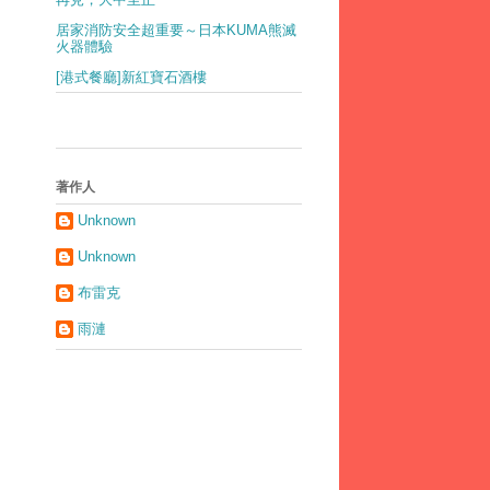
居家消防安全超重要～日本KUMA熊滅
火器體驗
[港式餐廳]新紅寶石酒樓
著作人
Unknown
Unknown
布雷克
雨漣