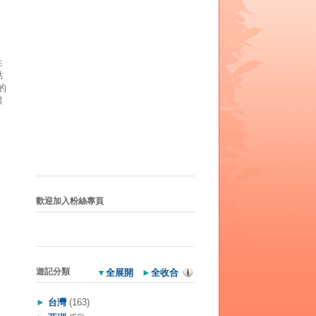
生
點
的
跟
歡迎加入粉絲專頁
遊記分類
▼
全展開
►
全收合
►
台灣
(163)