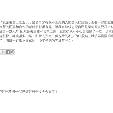
作就是要去出差五天，雖然常常有跟不認識的人出去玩的經驗，但要一起出差
好新的同事和合作的老師們都很有趣，讓我有時候忘記自己是菜鳥應該要乖一
繃緊一點XD）因為是去高雄和台東出差，就這樣我不小心又環島了一次，這次
得很快，經過很多山路，頭暈的要命，但也看到不少的好景點，以後再慢慢的
了，怎麼一直都不在家阿！今年是我的奔波年嗎？）
?好羨慕啊~~我已經好幾年沒去台東了！