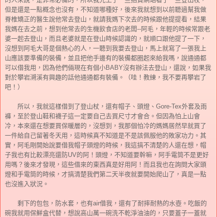
但是還是一點概念也沒有，不知道哪種好，後來我就想到以前聽過幫我做
脊椎矯正的醫生說他常去登山，就請我媽下次去的時候跟他提提看，結果
我媽在去之前，想到他常去的生機飲食店的老闆--阿毛，年輕的時候常跟老
婆一起去登山，而且老婆就是在登山時候認識的，就順口跟他提了一下，
沒想到阿毛大哥是個熱心的人，一聽到我要去登山，馬上就寫了一張我上
山應該要準備的裝備，並且把他手邊有的裝備都圈起來給我嗎，說通通都
可以借我用，因為他們倆現在有個小BABY沒有辦法去登山，還說，如果我
對於攀岩溯溪有興趣的話他通通都有裝備。（哇！教練，我不要再攀岩了
吧！）
所以，我就這樣借到了登山杖，還有帽子、頭燈、Gore-Tex外套及雨
褲，至於登山鞋和襪子這一定要自己去買尺寸才會合。但因為怕上山會
冷，本來還在想要買保暖層的，沒想到，我那個怕冷的媽媽居然早就買了
一件給自己留著冬天用，這時候真不知道是不是該佩服他的敗家功力。其
實，阿毛剛開始說要借我帽子頭燈的時候，我這搞不清楚的人還在想，帽
子我也有比較漂亮還防UV的阿！頭燈，不知道要幹嘛，阿手電筒不是更好
用嗎？後來才發現，這些借來的東西真是好用阿！而且我也在詢問大家頭
燈和手電筒的時候，才搞清楚我們第二天半夜就要開始爬山了，真是一點
也沒進入狀況。
剩下的包包，防水套，也有air借我，還有了耐摔耐熱的水壺。吃飯的
碗我就用保鮮盒代替，想說高山萬一碗洗不乾淨油油的，只要蓋子一蓋就