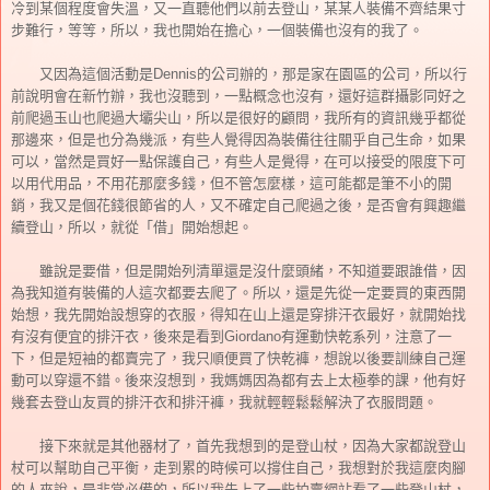
冷到某個程度會失溫，又一直聽他們以前去登山，某某人裝備不齊結果寸
步難行，等等，所以，我也開始在擔心，一個裝備也沒有的我了。
又因為這個活動是Dennis的公司辦的，那是家在園區的公司，所以行
前說明會在新竹辦，我也沒聽到，一點概念也沒有，還好這群攝影同好之
前爬過玉山也爬過大壩尖山，所以是很好的顧問，我所有的資訊幾乎都從
那邊來，但是也分為幾派，有些人覺得因為裝備往往關乎自己生命，如果
可以，當然是買好一點保護自己，有些人是覺得，在可以接受的限度下可
以用代用品，不用花那麼多錢，但不管怎麼樣，這可能都是筆不小的開
銷，我又是個花錢很節省的人，又不確定自己爬過之後，是否會有興趣繼
續登山，所以，就從「借」開始想起。
雖說是要借，但是開始列清單還是沒什麼頭緒，不知道要跟誰借，因
為我知道有裝備的人這次都要去爬了。所以，還是先從一定要買的東西開
始想，我先開始設想穿的衣服，得知在山上還是穿排汗衣最好，就開始找
有沒有便宜的排汗衣，後來是看到Giordano有運動快乾系列，注意了一
下，但是短袖的都賣完了，我只順便買了快乾褲，想說以後要訓練自己運
動可以穿還不錯。後來沒想到，我媽媽因為都有去上太極拳的課，他有好
幾套去登山友買的排汗衣和排汗褲，我就輕輕鬆鬆解決了衣服問題。
接下來就是其他器材了，首先我想到的是登山杖，因為大家都說登山
杖可以幫助自己平衡，走到累的時候可以撐住自己，我想對於我這麼肉腳
的人來說，是非常必備的，所以我先上了一些拍賣網站看了一些登山杖，