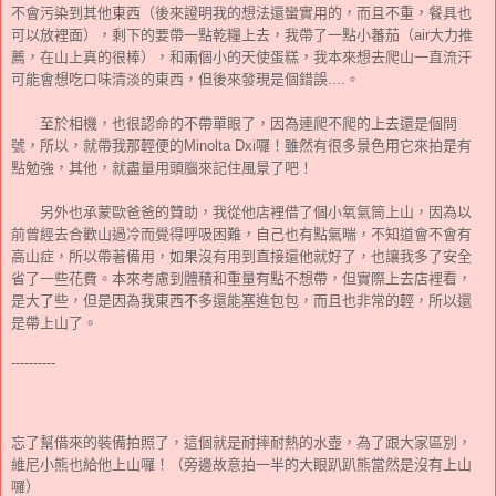
不會污染到其他東西（後來證明我的想法還蠻實用的，而且不重，餐具也
可以放裡面），剩下的要帶一點乾糧上去，我帶了一點小蕃茄（air大力推
薦，在山上真的很棒），和兩個小的天使蛋糕，我本來想去爬山一直流汗
可能會想吃口味清淡的東西，但後來發現是個錯誤....。
至於相機，也很認命的不帶單眼了，因為連爬不爬的上去還是個問
號，所以，就帶我那輕便的Minolta Dxi囉！雖然有很多景色用它來拍是有
點勉強，其他，就盡量用頭腦來記住風景了吧！
另外也承蒙歐爸爸的贊助，我從他店裡借了個小氧氣筒上山，因為以
前曾經去合歡山過冷而覺得呼吸困難，自己也有點氣喘，不知道會不會有
高山症，所以帶著備用，如果沒有用到直接還他就好了，也讓我多了安全
省了一些花費。本來考慮到體積和重量有點不想帶，但實際上去店裡看，
是大了些，但是因為我東西不多還能塞進包包，而且也非常的輕，所以還
是帶上山了。
----------
忘了幫借來的裝備拍照了，這個就是耐摔耐熱的水壺，為了跟大家區別，
維尼小熊也給他上山囉！（旁邊故意拍一半的大眼趴趴熊當然是沒有上山
囉）