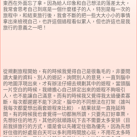
東西在外面忘了拿。因為給人印象和自己想法的落差太大，
我常會思考自己到底是一個什麼樣子的人，特別是每一次的
旅程中，和結束旅行後，我會不斷的把一些大大小小的事情
拿出來檢視自己，也許這個過程看似累人，但也許這也是我
旅行的意義之一吧！
從規劃旅程開始，有的時候我覺得自己是很龜毛的，非要閱
讀大量的資料、別人的遊記，詢問別人的意見，一直到腦中
的地圖浮現出來，才有辦法仔細去規劃其中的遊程，當頭腦
一片空白的時候，我總擔心自己排定出來的遊程不夠吸引
人，也不能讓自己滿意。而有的時候我又覺得我太過優柔寡
斷，每次都遲遲不能下決定，腦中的不同想法在打架（誰叫
我每次都愛想出兩套遊程來比較），結果就是一直拖延時
間。有的時候我也會覺得一切都無所謂，只要先訂好車票，
先想好住的地方，其他的就順路玩下去不需要太多安排（目
前我排旅行的方式，還是會以先確定住宿為優先，因為先想
好住宿的好處是白天可以多利用時間放心玩，不用花太多時