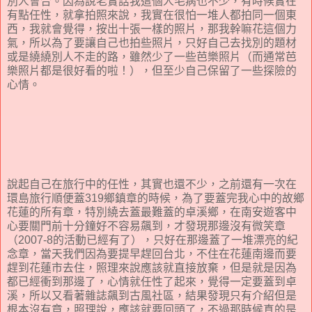
別人會合。因為說老實話我這個人毛病也不少，有時候實在
有點任性，就拿拍照來說，我實在很怕一堆人都拍同一個東
西，我就會覺得，按出十張一樣的照片，那我幹嘛花這個力
氣，所以為了要讓自己也拍些照片，只好自己去找別的題材
或是繞繞別人不走的路，雖然少了一些芭樂照片（而通常芭
樂照片都是很好看的啦！），但至少自己保留了一些探險的
心情。
說起自己在旅行中的任性，其實也還不少，之前還有一次在
環島旅行順便蓋319鄉鎮章的時候，為了要蓋完我心中的故鄉
花蓮的所有章，特別繞去蓋最難蓋的卓溪鄉，在南安遊客中
心要關門前十分鐘好不容易飆到，才發現那邊沒有微笑章
（2007-8的活動已經有了），只好在那邊蓋了一堆漂亮的紀
念章，當天我們因為要提早趕回台北，不住在花蓮南邊而要
趕到花蓮市去住，照理來說應該就直接放棄，但是就是因為
都已經衝到那邊了，心情就任性了起來，覺得一定要蓋到卓
溪，所以又看著雜誌飆到古風社區，結果發現只有介紹但是
根本沒有章，照理說，應該就要回頭了，不過那時候真的是