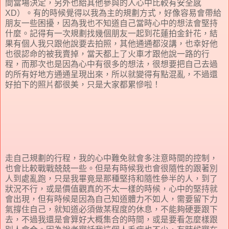
間當場決定，另外也給其他參與的人心中比較有安全感
XD）。有的時候覺得以我為主的規劃方式，好像容易會帶給
朋友一些困擾，因為我也不知道自己當時心中的想法會堅持
什麼。記得有一次規劃找幾個朋友一起到花蓮拍金針花，結
果有個人我只跟他說要去拍照，其他通通都沒講，也幸好他
也很認命的被我賣掉，當天都上了火車才跟他說一路的行
程，而那次也是因為心中有很多的想法，很想要把自己去過
的所有好地方通通呈現出來，所以就變得有點混亂，不過還
好拍下的照片都很美，只是大家都累慘啦！
走自己規劃的行程，我的心中難免就會多注意時間的控制，
也會比較戰戰兢兢一些。但是有時候我也會很隨性的跟著別
人到處亂跑，只是我畢竟是那種堅持和隨性參半的人，到了
狀況不行，或是價值觀真的不太一樣的時候，心中的堅持就
會出現，但有時候是因為自己知道體力不如人，需要留下力
氣撐住自己，就知道必須做某程度的休息，不能夠硬要跟下
去，不過我還是會算好大概集合的時間，或是要看怎麼樣跟