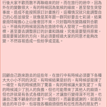
行後大家不歡而散不再聯絡來的好。而在旅行的途中，因為
外在的變數很大，有的時候因為氣候的緣故，甚至發生突發
事故，造成不能按照原訂計畫進行，這種情況就只能調整自
己的心態並接受，就像是某年跟一群同好要去七彩湖，結果
豪雨特報擔心上山後會回不來，只好臨時改變路線到合歡
山。不過有的時候是因為在旅途中有人發現了一些新的目
標，甚至要去調整原訂的計畫和路線，究竟是要堅持原案，
還是要嘗試新的方向，就必須要經過大家的同意才能夠改
變，不然容易造成一些紛爭或混亂。
回顧自己跑來跑去的這些年，在旅行中有時候必須要下各種
大大小小不同的決定，有時候結果是好的，有時候卻是撲了
一場空。有的時候遇到了驚喜，有的時候讓大家失望了。有
的時候減少了別人的負擔，但也可能帶來了其他人的麻煩。
但也許就是有各式各樣的狀況，才讓旅行變得深不可測，也
讓自己奮不顧身的計畫下一個旅行。而最要感謝的，就是在
過去的年日中，包容我各種麻煩個性和任性而為的朋友們，