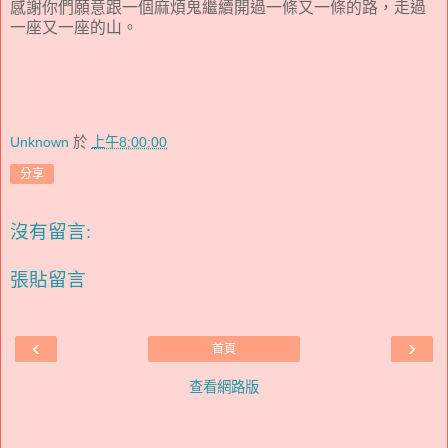
感謝你們願意跟一個麻煩鬼繼續開過一條又一條的路，走過
一座又一座的山。
Unknown
於
上午8:00:00
分享
沒有留言:
張貼留言
‹
›
首頁
查看網路版