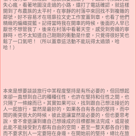
失心瘋，看著地圖沒走過的小路，還打了電話確認，就這樣
開到了布農族的太平村，在寧靜的村落中來回找不到複雜的
鄰號，好不容易才在塔扉拉文史工作室蓋到章，也看了他們
精緻的編織提籃。記得當時我在開車的時候，後面的人早已
厭世不想管我了，後來在村落中看著天空，感受到旁邊的寧
靜時，也不太知道自己剛剛的衝動是什麼，只覺得很好笑也
鬆了一口氣吧！（所以蓋章這活動不能玩得太過頭，哈
哈！）
本來是想要談談旅行中某程度堅持是有所必要的，但回想起
來卻一直想到自己的種種任性，也許在堅持和任性之間，也
只隔了一條線而已。其實如果可以，找到跟自己想法接近的
人一起旅行，當然是最好的，如果各自有各自的堅持，而中
間的衝突很大的時候，彼此退讓當然是必要的，但也要思考
說，會不會退讓到連自己想達成的目標都無法完成，或是彼
此能不能接受對方都有自由的空間，甚至一整天都各自行動
而不要求別人一定要陪在身邊。在開始前的堅持，總比在旅