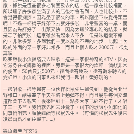
家，據說是恆基很多老饕喜歡去的店，這一家在比較裡面，
所以過了許多家坐滿了人的店後才會看到，人也比較少，不
會覺得很擁擠。因為坐了很久的車，所以剛坐下來覺得頭暈
呢！不過一杯梅子綠茶下去就好多啦！非常豐富的一桌，而
且因為先訂好了，出菜又快，因為太過於專心吃的結果，就
是忘了拍照啦！這家雖然看起來人不多，但是味道蠻不錯
的，非常多菜，多到我們一度以為吃不完的地步，比起上次
吃的外面的某一家好非常多，而且七個人吃才2000元，很划
算喔！
吃完飯後小魚提議要去唱歌，這是一家很神奇的KTV，因為
它藏身在檳榔攤的裡面，旁邊是一家很大的燦坤，價錢非常
的便宜，50首只要500元，裡面還有鈴鼓，還有轉來轉去的
霓虹燈，小魚的同事也來跟我們一起唱，蠻好玩的。
一邊唱歌一邊等還有一位伙伴松鼠先生還沒到，他從台北坐
野雞車，結果塞了半天在路上動彈不得，而且幾乎每個交流
道都會下去載客，後來唱到十一點多大家已經不行了，才唱
了三十多首，我們就先回去睡覺了，剩下的歌讓小魚和他的
同事們唱完，順便繼續等松鼠先生。（可憐的松鼠先生後來
凌晨兩點才到達墾丁......）
鱻魚海產 許文得