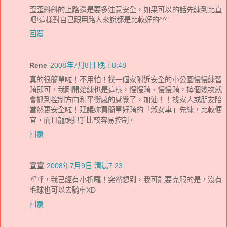
歪歪斜斜的上路還是要多注意安全，如果可以的話先練到比直
吧!這樣對自己跟用路人來說都是比較好的^^"
回覆
Rene
2008年7月8日 晚上8:48
真的很簡單啦！不用怕！找一個家附近安全的小公園慢慢練習
騎即可，我剛開始練也是這樣，慢慢騎、慢慢騎，摔個幾次就
會抓到控制方向和平衡感的感覺了，加油！！找家人或朋友陪
當然更安全啦！建議妳買簡單好騎的「淑女車」先練，比較便
宜，而且龍頭把手比較容易控制。
回覆
宣宣
2008年7月9日 清晨7:23
呼呼，我已經有小折囉！突然想到，我可能要克服的是，沒有
毛球也可以去騎車XD
回覆