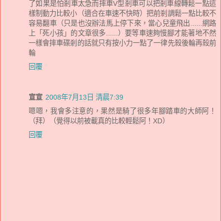
了如果是怕剎車太急而摔車V型剎車可以把剎車線轉鬆一點這
樣制動力比較小（適合在車速不快時）把前剎調鬆一點比較不
容易翻車（只是也沒辦法馬上停下來，當心兒童飛出......網路
上「死小孩」的文章很多......）要等車速夠慢腳才能著地不然
一樣會摔車碟剎的話就只有按小力一點了一律先殺後輪再殺前
輪
回覆
宣宣
2008年7月13日 清晨7:39
嗯嗯，我會多注意的，果然是騎了很多年腳踏車的大師阿！
（拜）（覺得以前被載真的比較輕鬆阿！XD）
回覆