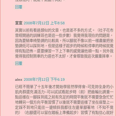
回覆
宣宣
2008年7月12日 上午8:58
其實以前有看過類似的文章，也是差不多的方式。（社子花市
曾經開過的訓練班也是這一些步數）我覺得我現在的問題是，
因為要騎車椅墊調的比較高，所以腳就不像以前一樣盡量把坐
墊調低可以踩到地，但是這樣子起步的時候和停車的時候就覺
得有點恐怖，還要練習一下上下車的感覺讓他順一點。另外我
覺得我控制煞車的力道也不太好，才會導致我這次嚴重摔車。
回覆
alex
2008年7月12日 下午6:19
已經不簡單了十五年後才開始學居然學得會~可見妳全身的小
肌肉群還充滿活力~可以試試看起步時（前）把齒輪比調重一
點這樣在一腳踩到底之前有充足的時間平衡就不需要急急忙忙
地轉另一個方向平衡習慣了以後就不需要這樣了坐在座墊上一
定踩不到地只能往一邊傾斜我都往左邊單腳著地（不知不覺
的）（右腳還可以留在踏板上準備起步）習慣了有點信心就好