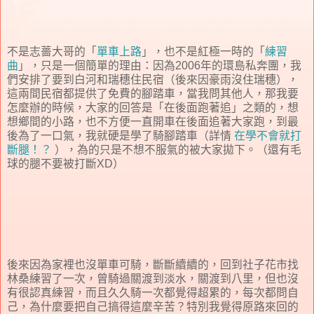
不是志薔大哥的「
單車上路
」，也不是紅極一時的「
練習
曲
」，只是一個簡單的理由：因為2006年的環島私奔團，我
們安排了要到白河和瑞穗住民宿（後來因豪雨沒住瑞穗），
這兩間民宿都提供了免費的腳踏車，當我問其他人，那我要
怎麼辦的時候，大家的回答是「在後面跑著追」之類的，想
想鄉間的小路，也不方便一直開車在後面追著大家跑，到最
後為了一口氣，我就硬是學了騎腳踏車（詳情
在學不會就打
斷腿！？
），為的只是不想不服氣的被大家拋下。（還有毛
球的腿不要被打斷XD）
後來因為家裡也沒單車可騎，斷斷續續的，回到社子花市找
林桑練習了一次，曾騎過關渡到淡水，關渡到八里，但也沒
有很認真練習，而且久久騎一次都覺得超累的，每次都問自
己，為什麼要把自己搞得這麼辛苦？特別我覺得原路來回的