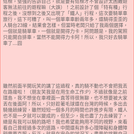
低標，堅強的告訴自己，就是要有低標才不會設計太困難遊
客無法前往的遊程嘛（大誤）！之前設計了個「特有種」行
程之後，沒想到之後又出現了「鐵人」行程，這次要騎單車
旅行，這下可糟了，叫一個單車車齡兩年多，還騎得歪歪的
人騎台23線，結果會怎樣。但當時老闆只給了我兩個選擇，
一個就是騎單車，一個就是開得力卡，阿問題是，我的駕照
只能開自排車，當然不能開得力卡阿！所以，我只好去騎單
車了....囧
雖然前面半開玩笑的講了這過程，真的騎不動也不會把我丟
在路邊啦！（朋友笑我是在用生命工作:P）不過就像是之前
環島，我不想坐在車裡面一直等待很無聊，也不想要被大家
丟在後面阿！所以，只好趁著毛球還在台灣的時候，多出去
騎幾趟練習，雖然短短一個多月的時間也許進步有限，鐵人
也不是一夕就可以變成的，但至少，我也盡了力去練習了，
總是有我可以騎的路吧！我也希望能夠用不同的視野，來看
看自己曾經過多次的道路。中間還有許多心理障礙和身體障
礙需要克服，反正，就是在安全的狀況下，盡量的挑戰自己