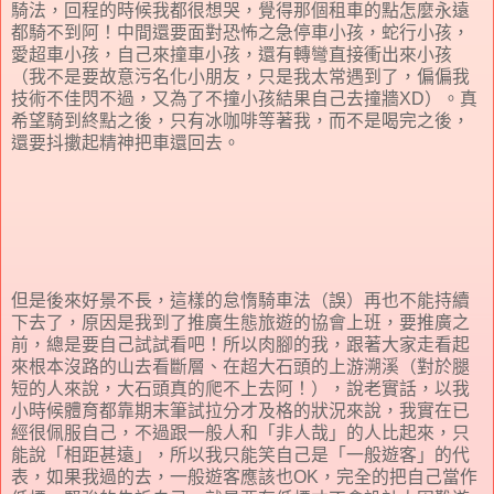
騎法，回程的時候我都很想哭，覺得那個租車的點怎麼永遠
都騎不到阿！中間還要面對恐怖之急停車小孩，蛇行小孩，
愛超車小孩，自己來撞車小孩，還有轉彎直接衝出來小孩
（我不是要故意污名化小朋友，只是我太常遇到了，偏偏我
技術不佳閃不過，又為了不撞小孩結果自己去撞牆XD）。真
希望騎到終點之後，只有冰咖啡等著我，而不是喝完之後，
還要抖擻起精神把車還回去。
但是後來好景不長，這樣的怠惰騎車法（誤）再也不能持續
下去了，原因是我到了推廣生態旅遊的協會上班，要推廣之
前，總是要自己試試看吧！所以肉腳的我，跟著大家走看起
來根本沒路的山去看斷層、在超大石頭的上游溯溪（對於腿
短的人來說，大石頭真的爬不上去阿！），說老實話，以我
小時候體育都靠期末筆試拉分才及格的狀況來說，我實在已
經很佩服自己，不過跟一般人和「非人哉」的人比起來，只
能說「相距甚遠」，所以我只能笑自己是「一般遊客」的代
表，如果我過的去，一般遊客應該也OK，完全的把自己當作