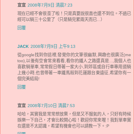
宣宣
2008年7月9日 清晨7:23
現在已經不會很歪了啦！只是真要說很直也還不到位。不過已
經可以騎三十公里了（只是騎完累兩天而已...）
回覆
JACK
2008年7月9日 上午9:13
從google找到你這裡,發覺你的文筆很幽默,興趣也很廣泛(me
too),以後有空會常來看看,看你的鐵人之路還真是...,我個人也
喜歡騎單車,常常假日帶著一家大小,到郊區或自行車專用道騎
上幾小時,也曾帶著一車鐵馬殺到花蓮跟台東遠征,希望你有一
個完美結局!
回覆
宣宣
2008年7月10日 清晨7:53
哈哈，其實我是常常想放棄，但是又不服氣的人，只好有時候
娛樂一下自己，才會比較開心啦！歡迎你常來喔！我對單車實
在還是不太認識，希望有機會也可以請教一下。:P