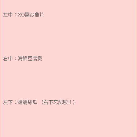
左中：XO醬炒魚片
右中：海鮮豆腐煲
左下：蛤蠣絲瓜 （右下忘記啦！）