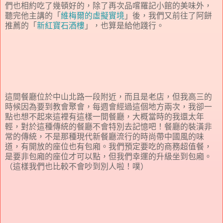
們也相約吃了幾頓好的，除了再次品嚐羅記小館的美味外，
聽完他主講的「
維梅爾的虛擬實境
」後，我們又前往了阿餅
推薦的「
新紅寶石酒樓
」，也算是給他踐行。
這間餐廳位於中山北路一段附近，而且是老店，但我高三的
時候因為要到教會聚會，每週會經過這個地方兩次，我卻一
點也想不起來這裡有這樣一間餐廳，大概當時的我還太年
輕，對於這種傳統的餐廳不會特別去記憶吧！餐廳的裝潢非
常的傳統，不是那種現代新餐廳流行的時尚帶中國風的味
道，有開放的座位也有包廂。我們預定要吃的商務超值餐，
是要非包廂的座位才可以點，但我們幸運的升級坐到包廂。
（這樣我們也比較不會吵到別人啦！噗）