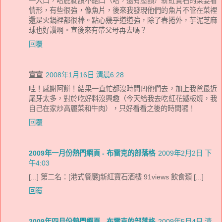
一入口，哈屁就讚不絕口（哈，還有壓韻）新紅寶石的菜要看
情形，有些很強，像魚片，後來我發現他們的魚片不管在菜裡
還是火鍋裡都很棒。點心幾乎道道強，除了春捲外，芋泥芝麻
球也好讚啊。宣後來有帶父母再去嗎？
回覆
宣宣
2008年1月16日 清晨6:28
哇！感謝阿餅！結果一直忙都沒時間凹他們去，加上我爸最近
尾牙太多，對於吃好料沒興趣（今天給我去吃紅花鐵板燒，我
自己在家炒高麗菜和牛肉），只好看看之後的時間囉！
回覆
2009年一月份熱門網頁 - 布雷克的部落格
2009年2月2日 下
午4:03
[...] 第二名：[港式餐廳]新紅寶石酒樓 91views 飲食類 [...]
回覆
2009年四月份熱門網頁 - 布雷克的部落格
2009年5月4日 清