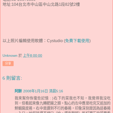
地址:104台北市中山區中山北路1段82號2樓
以上照片編輯使用軟體：Cystudio (
免費下載使用
)
Unknown
於
上午8:00:00
分享
6 則留言:
阿餅
2008年1月16日 清晨5:16
我來幫你恢復些記憶 : )右下的菜我也不知，我覺得我沒吃
到，但看起來像九轉肥腸之類。點心的左中應是吃完又追加的
鮮蝦腐皮捲。右中是讚到不行的春捲，印象深刻是因為這春捲