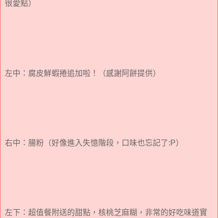
很愛點）
左中：腐皮鮮蝦捲追加啦！（感謝阿餅提供）
右中：腸粉（好像進入失憶階段，口味也忘記了:P）
左下：超值餐附送的甜點，核桃芝麻糊，非常的好吃味道實