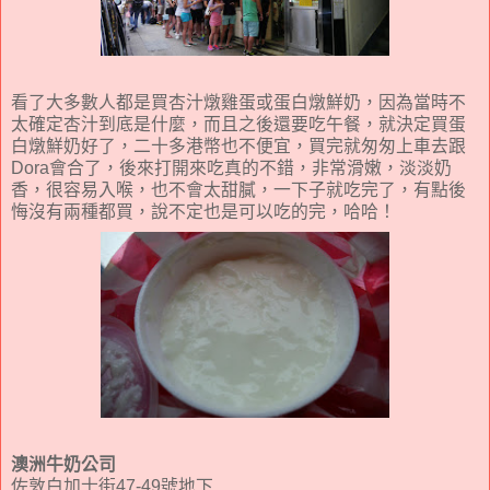
看了大多數人都是買杏汁燉雞蛋或蛋白燉鮮奶，因為當時不
太確定杏汁到底是什麼，而且之後還要吃午餐，就決定買蛋
白燉鮮奶好了，二十多港幣也不便宜，買完就匆匆上車去跟
Dora會合了，後來打開來吃真的不錯，非常滑嫩，淡淡奶
香，很容易入喉，也不會太甜膩，一下子就吃完了，有點後
悔沒有兩種都買，說不定也是可以吃的完，哈哈！
澳洲牛奶公司
佐敦白加士街47-49號地下