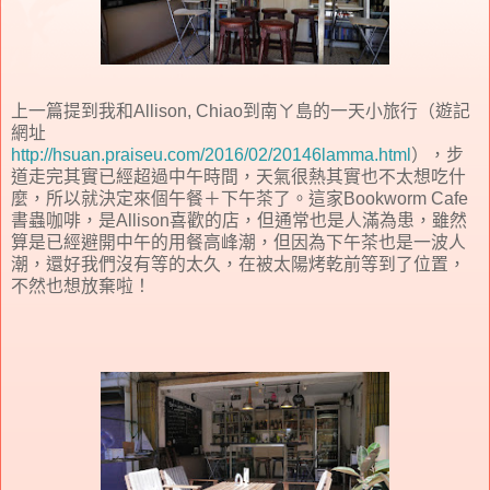
上一篇提到我和Allison, Chiao到南ㄚ島的一天小旅行（遊記
網址
http://hsuan.praiseu.com/2016/02/20146lamma.html
），步
道走完其實已經超過中午時間，天氣很熱其實也不太想吃什
麼，所以就決定來個午餐＋下午茶了。這家Bookworm Cafe
書蟲咖啡，是Allison喜歡的店，但通常也是人滿為患，雖然
算是已經避開中午的用餐高峰潮，但因為下午茶也是一波人
潮，還好我們沒有等的太久，在被太陽烤乾前等到了位置，
不然也想放棄啦！