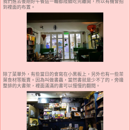
我們進去後剛好午餐這一輪都陸續吃完離開，所以有機會拍
到裡面的布置。
除了菜單外，有些當日的會寫在小黑板上，另外也有一些茶
葉食材等販賣。因為叫做書蟲，當然書就是少不了的，旁邊
整排的大書架，裡面滿滿的書可以慢慢的翻閱。