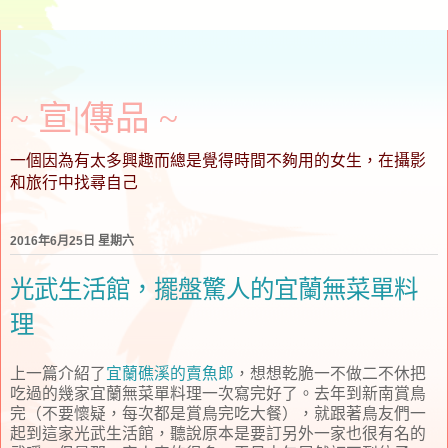
~ 宣∣傳品 ~
一個因為有太多興趣而總是覺得時間不夠用的女生，在攝影
和旅行中找尋自己
2016年6月25日 星期六
光武生活館，擺盤驚人的宜蘭無菜單料
理
上一篇介紹了
宜蘭礁溪的賣魚郎
，想想乾脆一不做二不休把
吃過的幾家宜蘭無菜單料理一次寫完好了。去年到新南賞鳥
完（不要懷疑，每次都是賞鳥完吃大餐），就跟著鳥友們一
起到這家光武生活館，聽說原本是要訂另外一家也很有名的