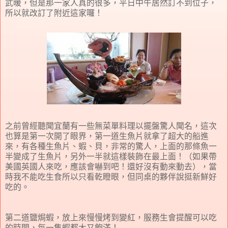
武暖，但是那一家人真的很多，平日中午居然訂不到位子，
所以就改訂了附近這家囉！
之前曾經聽聞宜蘭有一些無菜單料理以擺盤驚人聞名，這次
也算是第一次開了眼界，第一道生魚片就拿了超大的船進
來，有各種生魚片、蝦、貝，非常的驚人，上面的那條魚一
半變成了生魚片，另外一半就這樣裝飾在最上面！（如果帶
美國英國人來吃，應該會嚇到吧！還好沒有動來動去），當
時我不能吃生食所以只看乾瞪眼，但同桌的夥伴說挺新鮮好
吃的。
第二道鹽焗蝦，放上來慢慢烤到變紅，服務生會提醒可以吃
的時間，每一隻蝦都大又飽滿！