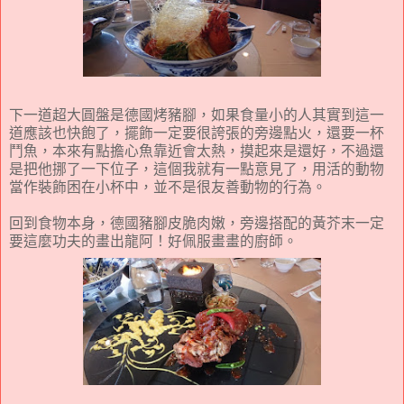
下一道超大圓盤是德國烤豬腳，如果食量小的人其實到這一
道應該也快飽了，擺飾一定要很誇張的旁邊點火，還要一杯
鬥魚，本來有點擔心魚靠近會太熱，摸起來是還好，不過還
是把他挪了一下位子，這個我就有一點意見了，用活的動物
當作裝飾困在小杯中，並不是很友善動物的行為。
回到食物本身，德國豬腳皮脆肉嫩，旁邊搭配的黃芥末一定
要這麼功夫的畫出龍阿！好佩服畫畫的廚師。