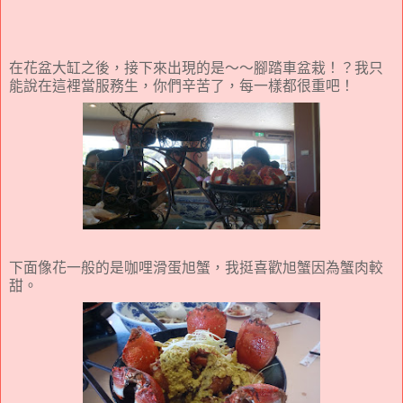
在花盆大缸之後，接下來出現的是～～腳踏車盆栽！？我只
能說在這裡當服務生，你們辛苦了，每一樣都很重吧！
下面像花一般的是咖哩滑蛋旭蟹，我挺喜歡旭蟹因為蟹肉較
甜。