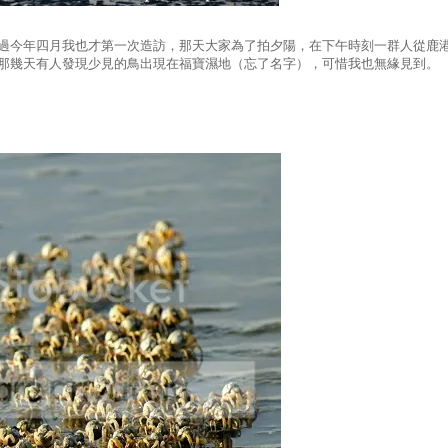
過今年四月我也才第一次造訪，那天大家為了拍夕陽，在下午時刻一群人從鹿
那幾天有人發現少見的鳥出現在福寶濕地（忘了名字），可惜我也無緣見到。