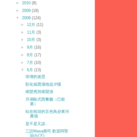
►
2010
(8)
►
2009
(19)
▼
2008
(124)
►
12月
(11)
►
11月
(3)
►
10月
(3)
►
9月
(16)
►
8月
(17)
►
7月
(10)
▼
6月
(13)
倍增的迷思
彰化福寶濕地追夕陽
南蠻煮與南蠻漬
月湖歐式西餐廳（已歇
業）
站在枝頭的五色鳥@東河
農場
是不是又該...
三訪Masa壽司 歡迎阿聖
回台(下)