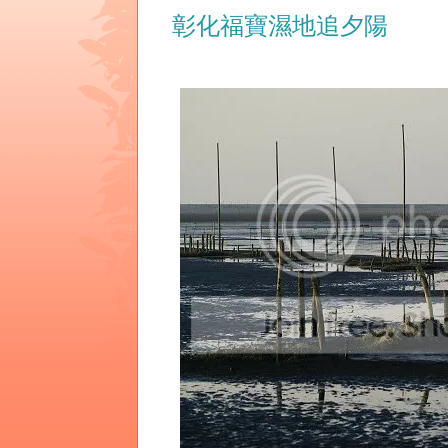
彰化福寶濕地追夕陽