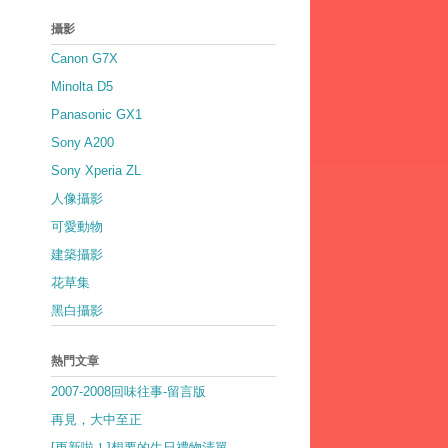
攝影
Canon G7X
Minolta D5
Panasonic GX1
Sony A200
Sony Xperia ZL
人像攝影
可愛動物
建築攝影
花草集
黑白攝影
熱門文章
2007-2008回味往事-留言版
再見，大中至正
[更新啦！]想要的生日禮物清單