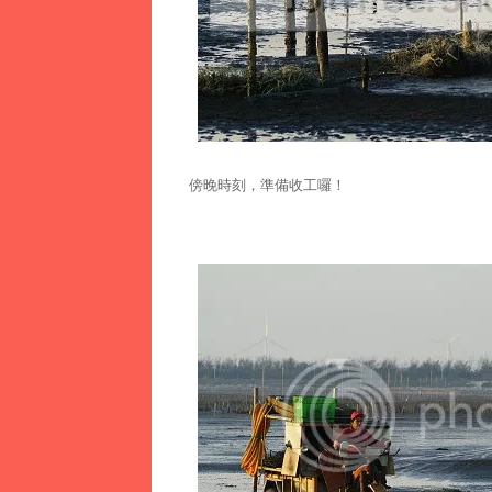
傍晚時刻，準備收工囉！