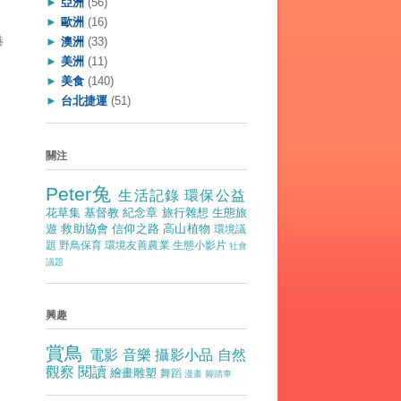
►
亞洲
(56)
►
歐洲
(16)
港
►
澳洲
(33)
►
美洲
(11)
►
美食
(140)
►
台北捷運
(51)
關注
Peter兔
生活記錄
環保公益
花草集
基督教
紀念章
旅行雜想
生態旅
遊
救助協會
信仰之路
高山植物
環境議
題
野鳥保育
環境友善農業
生態小影片
社會
議題
興趣
賞鳥
電影
音樂
攝影小品
自然
觀察
閱讀
繪畫雕塑
舞蹈
漫畫
腳踏車