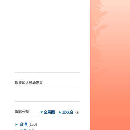
歡迎加入粉絲專頁
遊記分類
▼
全展開
►
全收合
►
台灣
(163)