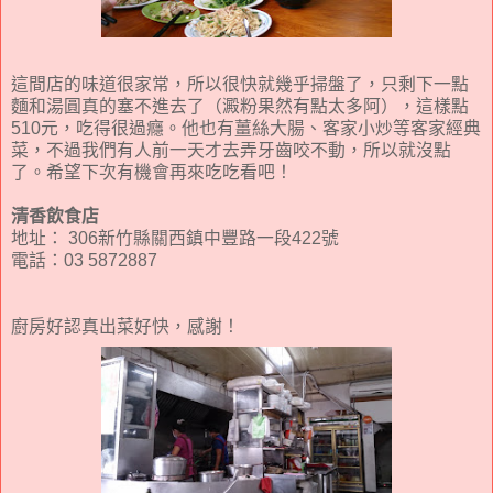
這間店的味道很家常，所以很快就幾乎掃盤了，只剩下一點
麵和湯圓真的塞不進去了（澱粉果然有點太多阿），這樣點
510元，吃得很過癮。他也有薑絲大腸、客家小炒等客家經典
菜，不過我們有人前一天才去弄牙齒咬不動，所以就沒點
了。希望下次有機會再來吃吃看吧！
清香飲食店
地址： 306新竹縣關西鎮中豐路一段422號
電話：03 5872887
廚房好認真出菜好快，感謝！