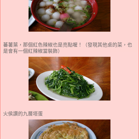
蕃薯葉，那個紅色辣椒也是亮點喔！（發現其他桌的菜，也
是會有一個紅辣椒當裝飾）
火侯讚的九層塔蛋